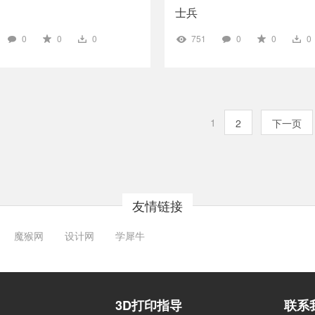
士兵
0
0
0
751
0
0
0
1
2
下一页
友情链接
魔猴网
设计网
学犀牛
3D打印指导
联系