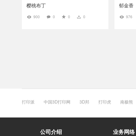
樱桃布丁
郁金香
900
0
0
0
976
打印派
中国3D打印网
3D邦
打印虎
南极熊
公司介绍
业务网络