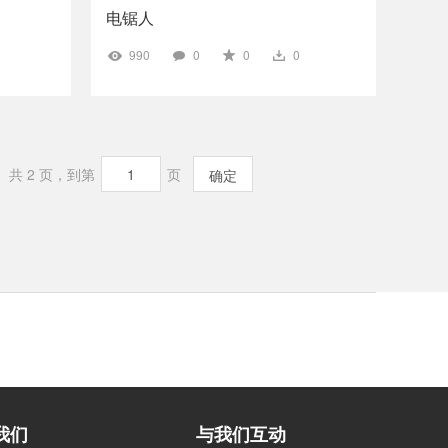
电锯人
990
0
0
0
共 2 页，到第
页
确定
我们
与我们互动